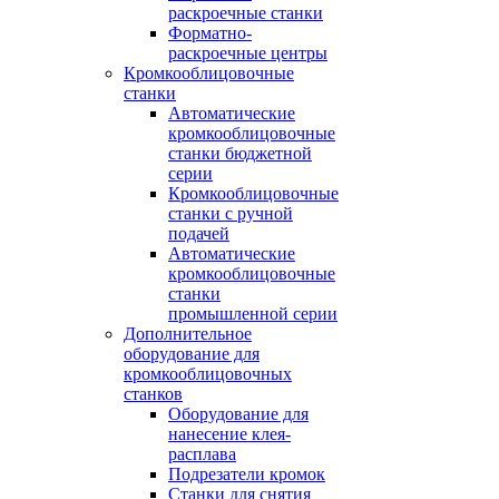
раскроечные станки
Форматно-
раскроечные центры
Кромкооблицовочные
станки
Автоматические
кромкооблицовочные
станки бюджетной
серии
Кромкооблицовочные
станки с ручной
подачей
Автоматические
кромкооблицовочные
станки
промышленной серии
Дополнительное
оборудование для
кромкооблицовочных
станков
Оборудование для
нанесение клея-
расплава
Подрезатели кромок
Станки для снятия