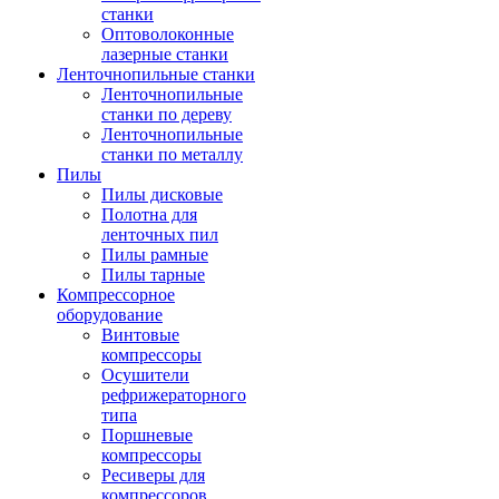
станки
Оптоволоконные
лазерные станки
Ленточнопильные станки
Ленточнопильные
станки по дереву
Ленточнопильные
станки по металлу
Пилы
Пилы дисковые
Полотна для
ленточных пил
Пилы рамные
Пилы тарные
Компрессорное
оборудование
Винтовые
компрессоры
Осушители
рефрижераторного
типа
Поршневые
компрессоры
Ресиверы для
компрессоров