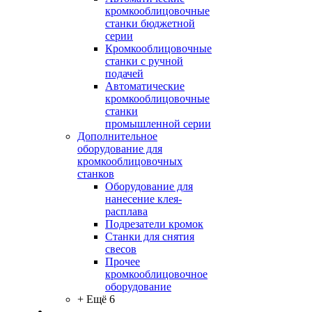
кромкооблицовочные
станки бюджетной
серии
Кромкооблицовочные
станки с ручной
подачей
Автоматические
кромкооблицовочные
станки
промышленной серии
Дополнительное
оборудование для
кромкооблицовочных
станков
Оборудование для
нанесение клея-
расплава
Подрезатели кромок
Станки для снятия
свесов
Прочее
кромкооблицовочное
оборудование
+ Ещё 6