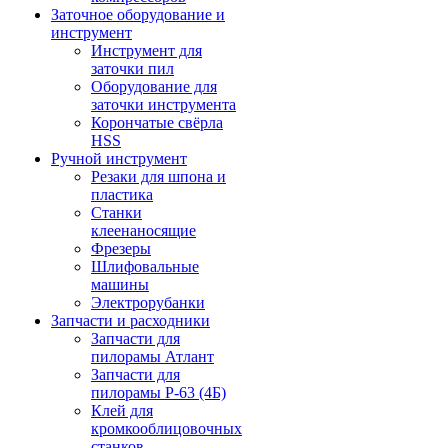
Заточное оборудование и
инструмент
Инструмент для
заточки пил
Оборудование для
заточки инструмента
Корончатые свёрла
HSS
Ручной инструмент
Резаки для шпона и
пластика
Станки
клеенаносящие
Фрезеры
Шлифовальные
машины
Электрорубанки
Запчасти и расходники
Запчасти для
пилорамы Атлант
Запчасти для
пилорамы Р-63 (4Б)
Клей для
кромкооблицовочных
станков