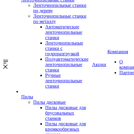
Ленточнопильные станки
по дереву
Ленточнопильные станки
по металлу
Автоматические
ленточнопильные
станки
Ленточнопильные
станки с
Компания
гидроразгрузкой
Полуавтоматические
О
ленточнопильные
Акции
компа
станки
Партн
Ручные
ленточнопильные
станки
Пилы
Пилы дисковые
Пилы дисковые для
брусовальных
станков
Пилы дисковые для
кромкообрезных