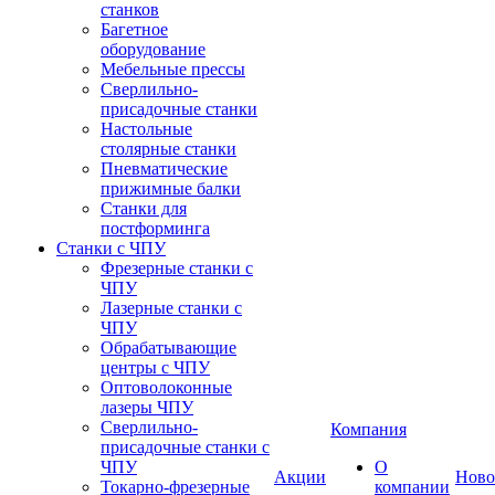
станков
Багетное
оборудование
Мебельные прессы
Сверлильно-
присадочные станки
Настольные
столярные станки
Пневматические
прижимные балки
Станки для
постформинга
Станки с ЧПУ
Фрезерные станки с
ЧПУ
Лазерные станки с
ЧПУ
Обрабатывающие
центры с ЧПУ
Оптоволоконные
лазеры ЧПУ
Сверлильно-
Компания
присадочные станки с
ЧПУ
О
Акции
Ново
Токарно-фрезерные
компании