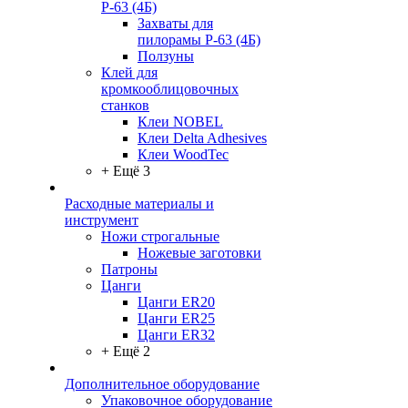
Р-63 (4Б)
Захваты для
пилорамы Р-63 (4Б)
Ползуны
Клей для
кромкооблицовочных
станков
Клеи NOBEL
Клеи Delta Adhesives
Клеи WoodTec
+ Ещё 3
Расходные материалы и
инструмент
Ножи строгальные
Ножевые заготовки
Патроны
Цанги
Цанги ER20
Цанги ER25
Цанги ER32
+ Ещё 2
Дополнительное оборудование
Упаковочное оборудование