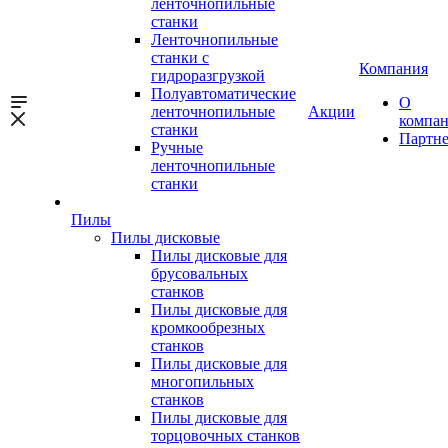
ленточнопильные
станки
Ленточнопильные
станки с
Компания
гидроразгрузкой
Полуавтоматические
О
ленточнопильные
Акции
компа
станки
Партн
Ручные
ленточнопильные
станки
Пилы
Пилы дисковые
Пилы дисковые для
брусовальных
станков
Пилы дисковые для
кромкообрезных
станков
Пилы дисковые для
многопильных
станков
Пилы дисковые для
торцовочных станков